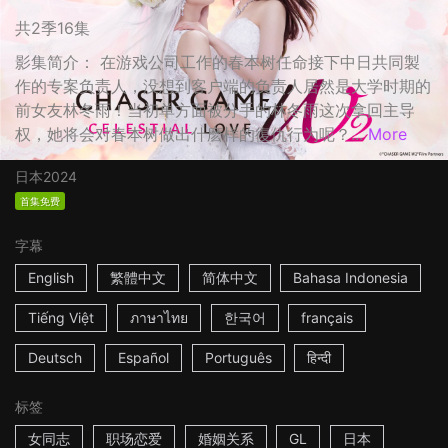
共2季16集
影集简介： 在游戏公司工作的春本树任命接下中日共同製
作的专案负责人，没想到客户端的负责人居然是大学时期的
前女友林冬雨！当初单方面被分手的林冬雨这次拿回主导
权，她将会对春本树做出什麽样的復仇行为呢？...
More
日本
2024
首集免费
字幕
English
繁體中文
简体中文
Bahasa Indonesia
Tiếng Việt
ภาษาไทย
한국어
français
Deutsch
Español
Português
हिन्दी
标签
女同志
职场恋爱
婚姻关系
GL
日本