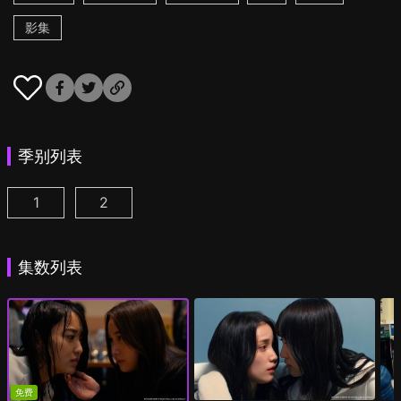
影集
季别列表
1
2
追踪者游戏W 职权骚扰的上司是我的前女友 第1集
追踪者游戏W2 绮丽的天女们 第1集
(
)
(
)
集数列表
免费