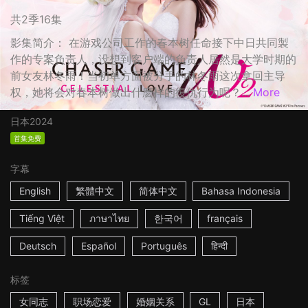
共2季16集
影集简介： 在游戏公司工作的春本树任命接下中日共同製
作的专案负责人，没想到客户端的负责人居然是大学时期的
前女友林冬雨！当初单方面被分手的林冬雨这次拿回主导
权，她将会对春本树做出什麽样的復仇行为呢？...
More
日本
2024
首集免费
字幕
English
繁體中文
简体中文
Bahasa Indonesia
Tiếng Việt
ภาษาไทย
한국어
français
Deutsch
Español
Português
हिन्दी
标签
女同志
职场恋爱
婚姻关系
GL
日本