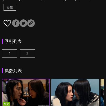
影集
季别列表
1
2
追踪者游戏W 职权骚扰的上司是我的前女友 第1集
追踪者游戏W2 绮丽的天女们 第1集
(
)
(
)
集数列表
免费