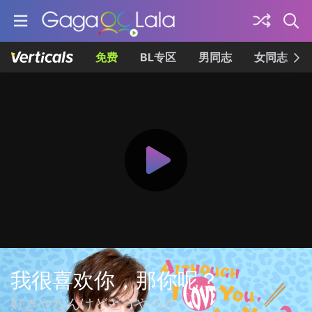
免费
BL专区
男同志
女同志
我很喜欢你，那你呢？
好きやねんけどどうやろか