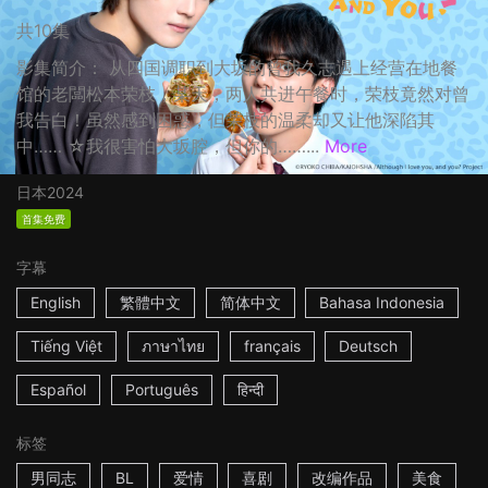
共10集
影集简介： 从四国调职到大坂的曾我久志遇上经营在地餐
馆的老闆松本荣枝，某天，两人共进午餐时，荣枝竟然对曾
我告白！虽然感到困惑，但荣枝的温柔却又让他深陷其
中…… ☆我很害怕大坂腔，但你的……...
More
日本
2024
首集免费
字幕
English
繁體中文
简体中文
Bahasa Indonesia
Tiếng Việt
ภาษาไทย
français
Deutsch
Español
Português
हिन्दी
标签
男同志
BL
爱情
喜剧
改编作品
美食