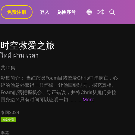
免费注册
登入
兑换序号
时空救爱之旅
ไทม์ ผ่าน เวลา
共10集
影集简介： 当红演员Foam目睹挚爱Chris中弹身亡，心
碎的他意外获得一只怀錶，让他回到过去，探究真相。
Foam能否把握机会、导正错误，并将Chris从鬼门关拉
回身边？只有时间可以证明一切…… ...
More
泰国
2024
首集免费
字幕