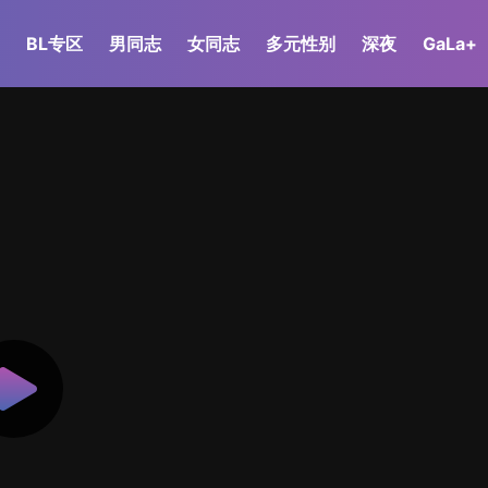
BL专区
男同志
女同志
多元性别
深夜
GaLa+