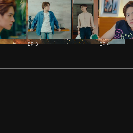
EP
3
EP
4