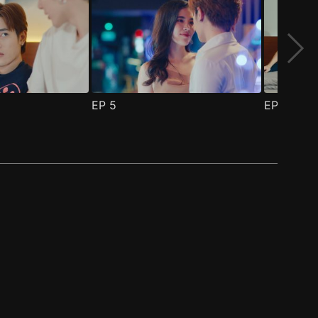
EP
5
EP
6