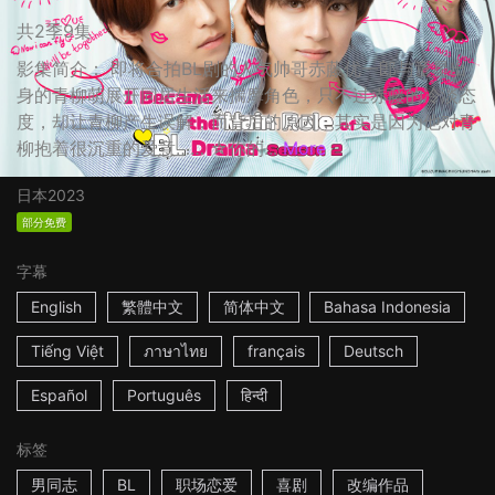
共2季9集
影集简介： 即将合拍BL剧的人气帅哥赤藤优一郎与童星出
身的青柳萌展开同居生活来揣摩角色，只不过赤藤的冷淡态
度，却让青柳产生误解，而背后的原因，其实是因为他对青
柳抱着很沉重的爱意…… ☆你的...
More
日本
2023
部分免费
字幕
English
繁體中文
简体中文
Bahasa Indonesia
Tiếng Việt
ภาษาไทย
français
Deutsch
Español
Português
हिन्दी
标签
男同志
BL
职场恋爱
喜剧
改编作品