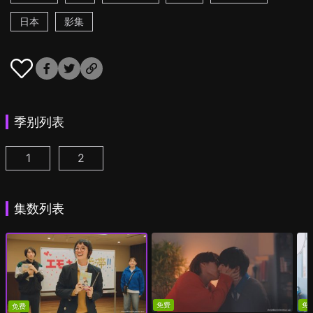
日本
影集
季别列表
1
2
我成为BL剧的主角了 第1集
我成为BL剧的主角了 第2季 第1集
(
)
(
)
集数列表
免费
免
免费