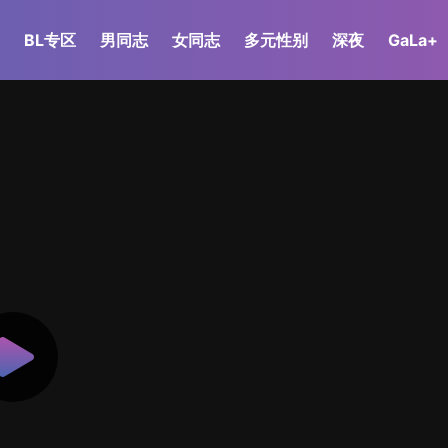
BL专区
男同志
女同志
多元性别
深夜
GaLa+