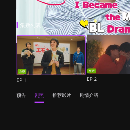
1
2
我成为BL剧的主角了 第1集
我成为BL剧的主角了 第2季 第1集
(
)
(
)
集数列表
免费
免费
EP
2
EP
1
预告
剧照
推荐影片
剧情介绍