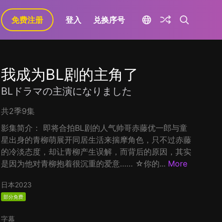
免费注册
登入
兑换序号
我成为BL剧的主角了
BLドラマの主演になりました
共2季9集
影集简介： 即将合拍BL剧的人气帅哥赤藤优一郎与童
星出身的青柳萌展开同居生活来揣摩角色，只不过赤藤
的冷淡态度，却让青柳产生误解，而背后的原因，其实
是因为他对青柳抱着很沉重的爱意…… ☆你的...
More
日本
2023
部分免费
字幕