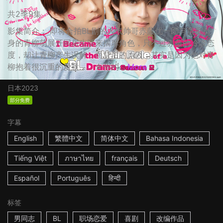
共2季9集
影集简介： 即将合拍BL剧的人气帅哥赤藤优一郎与童星出
身的青柳萌展开同居生活来揣摩角色，只不过赤藤的冷淡态
度，却让青柳产生误解，而背后的原因，其实是因为他对青
柳抱着很沉重的爱意…… ☆你的...
More
日本
2023
部分免费
字幕
English
繁體中文
简体中文
Bahasa Indonesia
Tiếng Việt
ภาษาไทย
français
Deutsch
Español
Português
हिन्दी
标签
男同志
BL
职场恋爱
喜剧
改编作品