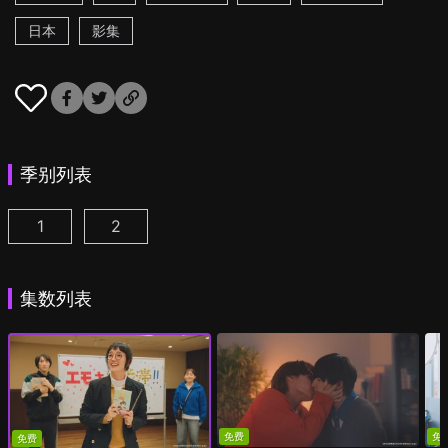
日本
影集
季别列表
1
2
我成为BL剧的主角了 第1集
我成为BL剧的主角了 第2季 第1集
(
)
(
)
集数列表
免费
免
免费