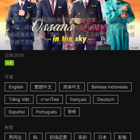
共8集
影集简介： 遭到裁员的春田创一转换跑道，成功考取空服
员一职，没什麽异性缘的他，竟然同时被机长黑泽武藏及副
机长成濑龙等多位「男性」追求！温柔又善良的春田，能成
功穿越恋爱乱流吗？ ☆这次不卖房...
More
日本
2019
免费
字幕
English
繁體中文
简体中文
Bahasa Indonesia
Tiếng Việt
ภาษาไทย
français
Deutsch
Español
Português
हिन्दी
标签
男同志
BL
职场恋爱
喜剧
日本
影集