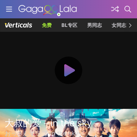
免费
BL专区
男同志
女同志
大叔的爱－in the sky－
おっさんずラブ-in the sky-