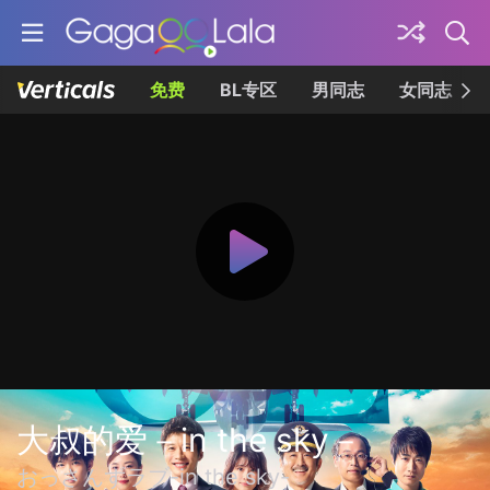
免费
BL专区
男同志
女同志
大叔的爱－in the sky－
おっさんずラブ-in the sky-