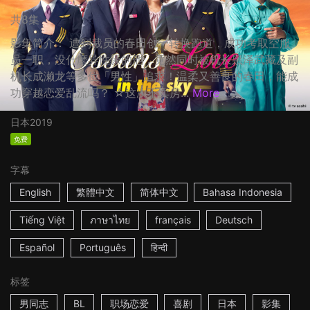
共8集
影集简介： 遭到裁员的春田创一转换跑道，成功考取空服
员一职，没什麽异性缘的他，竟然同时被机长黑泽武藏及副
机长成濑龙等多位「男性」追求！温柔又善良的春田，能成
功穿越恋爱乱流吗？ ☆这次不卖房...
More
日本
2019
免费
字幕
English
繁體中文
简体中文
Bahasa Indonesia
Tiếng Việt
ภาษาไทย
français
Deutsch
Español
Português
हिन्दी
标签
男同志
BL
职场恋爱
喜剧
日本
影集