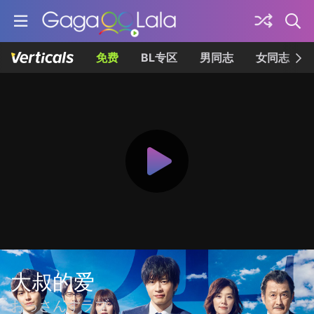
免费
BL专区
男同志
女同志
大叔的爱
おっさんずラブ