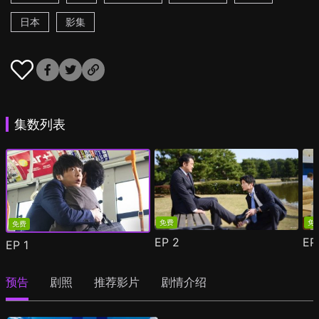
日本
影集
集数列表
免费
免
免费
EP
2
E
EP
1
预告
剧照
推荐影片
剧情介绍