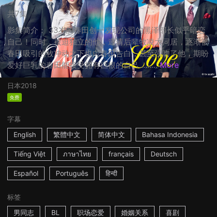
共7集
影集简介： 33岁的春田创一发现公司的黑泽部长似乎暗恋
自己！同时，被迫独立的他，邀请后辈牧凌太同居，逐渐被
春田吸引的牧冲动之下也向春田告白，甚至强吻了他，期盼
爱好巨乳的春田能接受拥有巨根的自己……...
More
日本
2018
免费
字幕
English
繁體中文
简体中文
Bahasa Indonesia
Tiếng Việt
ภาษาไทย
français
Deutsch
Español
Português
हिन्दी
标签
男同志
BL
职场恋爱
婚姻关系
喜剧