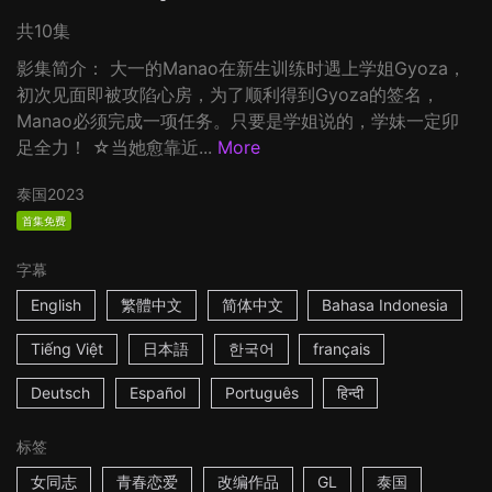
共10集
影集简介： 大一的Manao在新生训练时遇上学姐Gyoza，
初次见面即被攻陷心房，为了顺利得到Gyoza的签名，
Manao必须完成一项任务。只要是学姐说的，学妹一定卯
足全力！ ☆当她愈靠近...
More
泰国
2023
首集免费
字幕
English
繁體中文
简体中文
Bahasa Indonesia
Tiếng Việt
日本語
한국어
français
Deutsch
Español
Português
हिन्दी
标签
女同志
青春恋爱
改编作品
GL
泰国