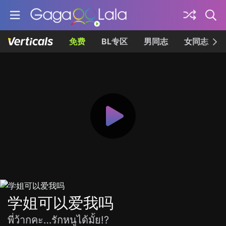
免费
BL专区
男同志
女同志
学姐可以爱我吗
พี่ว้ากคะ…รักหนูได้มั้ย!?