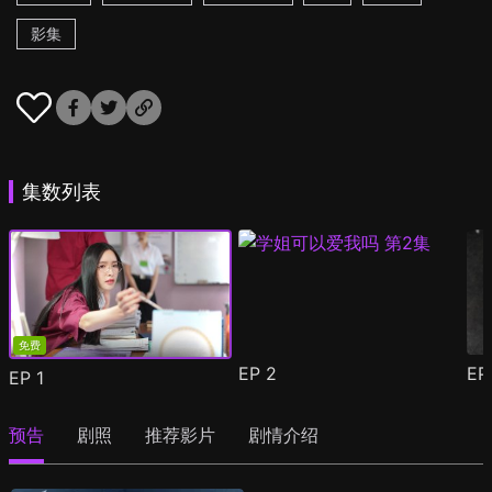
影集
集数列表
免费
EP
2
E
EP
1
预告
剧照
推荐影片
剧情介绍