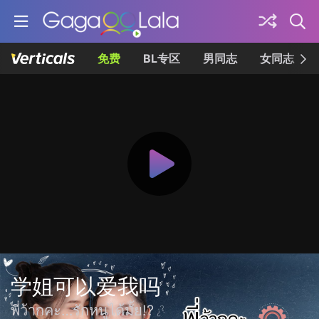
免费
BL专区
男同志
女同志
学姐可以爱我吗
พี่ว้ากคะ…รักหนูได้มั้ย!?