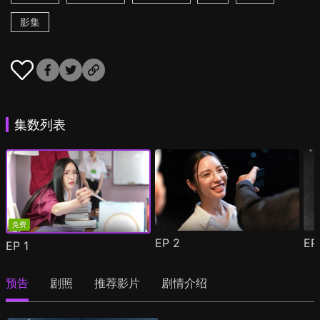
影集
集数列表
免费
EP
2
E
EP
1
预告
剧照
推荐影片
剧情介绍