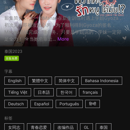
共10集
影集简介： 大一的Manao在新生训练时遇上学姐Gyoza，
初次见面即被攻陷心房，为了顺利得到Gyoza的签名，
Manao必须完成一项任务。只要是学姐说的，学妹一定卯
足全力！ ☆当她愈靠近...
More
泰国
2023
首集免费
字幕
English
繁體中文
简体中文
Bahasa Indonesia
Tiếng Việt
日本語
한국어
français
Deutsch
Español
Português
हिन्दी
标签
女同志
青春恋爱
改编作品
GL
泰国