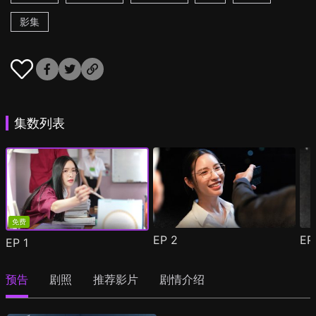
影集
集数列表
免费
EP
2
E
EP
1
预告
剧照
推荐影片
剧情介绍