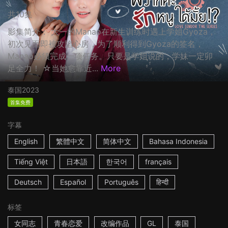
共10集
影集简介： 大一的Manao在新生训练时遇上学姐Gyoza，
初次见面即被攻陷心房，为了顺利得到Gyoza的签名，
Manao必须完成一项任务。只要是学姐说的，学妹一定卯
足全力！ ☆当她愈靠近...
More
泰国
2023
首集免费
字幕
English
繁體中文
简体中文
Bahasa Indonesia
Tiếng Việt
日本語
한국어
français
Deutsch
Español
Português
हिन्दी
标签
女同志
青春恋爱
改编作品
GL
泰国