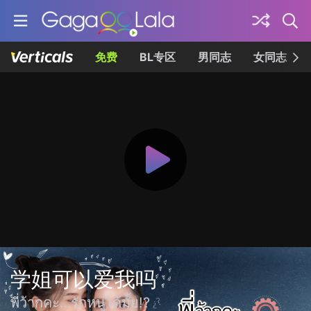
免费
BL专区
男同志
女同志
学姐可以爱我吗
พี่ว้ากคะ…รักหนูได้มั้ย!?