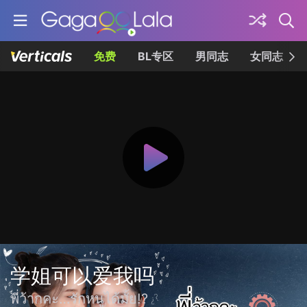
免费
BL专区
男同志
女同志
学姐可以爱我吗
พี่ว้ากคะ…รักหนูได้มั้ย!?