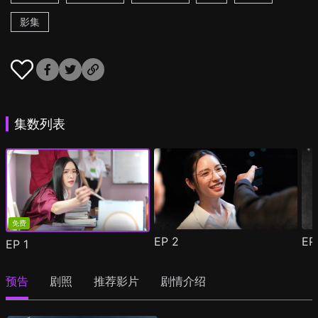
影集
集数列表
免费
EP
2
E
EP
1
预告
剧照
推荐影片
剧情介绍