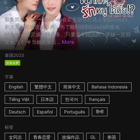
共10集
影集简介： 大一的Manao在新生训练时遇上学姐Gyoza，
初次见面即被攻陷心房，为了顺利得到Gyoza的签名，
Manao必须完成一项任务。只要是学姐说的，学妹一定卯
足全力！ ☆当她愈靠近...
More
泰国
2023
首集免费
字幕
English
繁體中文
简体中文
Bahasa Indonesia
Tiếng Việt
日本語
한국어
français
Deutsch
Español
Português
हिन्दी
标签
女同志
青春恋爱
改编作品
GL
泰国