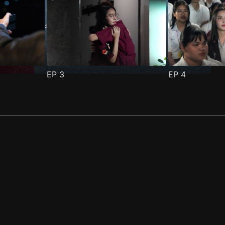
EP
3
EP
4