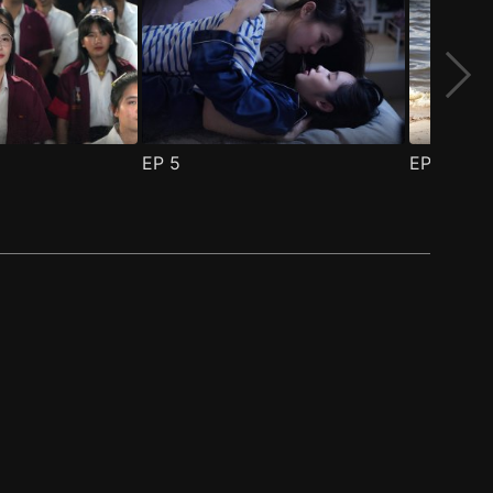
EP
5
EP
6