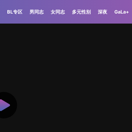
BL专区
男同志
女同志
多元性别
深夜
GaLa+