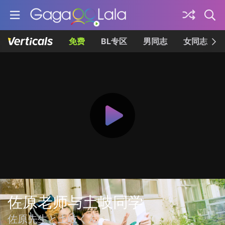
免费
BL专区
男同志
女同志
佐原老师与土岐同学
佐原先生と土岐くん