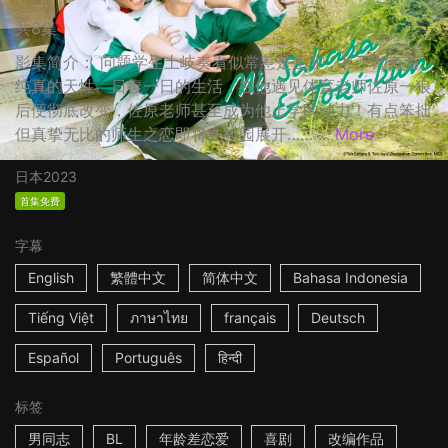
共8集
影集简介： 问题学生土岐奏看似常惹是生非，私下却有着
纯真的天性。日復一日的生活，在他遇见体育老师佐原一狼
后便彻底改变，佐原老师甚至成为他上学的动力！有点笨拙
但真挚无比的师生之恋即将在校园展开…… ...
More
日本
2023
首集免费
字幕
English
繁體中文
简体中文
Bahasa Indonesia
Tiếng Việt
ภาษาไทย
français
Deutsch
Español
Português
हिन्दी
标签
男同志
BL
年龄差恋爱
喜剧
改编作品