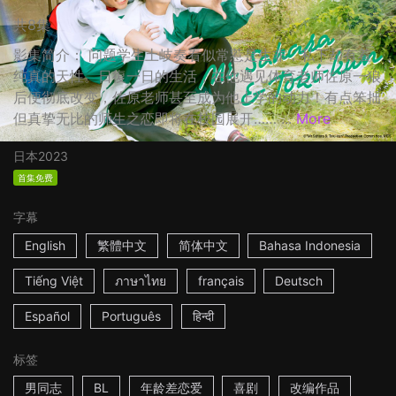
共8集
影集简介： 问题学生土岐奏看似常惹是生非，私下却有着
纯真的天性。日復一日的生活，在他遇见体育老师佐原一狼
后便彻底改变，佐原老师甚至成为他上学的动力！有点笨拙
但真挚无比的师生之恋即将在校园展开…… ...
More
日本
2023
首集免费
字幕
English
繁體中文
简体中文
Bahasa Indonesia
Tiếng Việt
ภาษาไทย
français
Deutsch
Español
Português
हिन्दी
标签
男同志
BL
年龄差恋爱
喜剧
改编作品