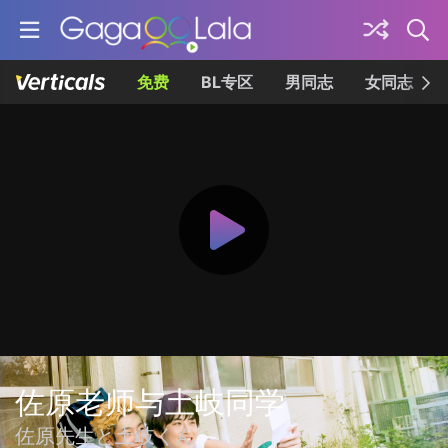
免费
BL专区
男同志
女同志
佐原老师与土岐同学
佐原先生と土岐くん