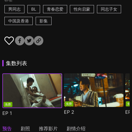
男同志
BL
青春恋爱
性向启蒙
同志子女
中国及香港
影集
集数列表
免费
免
免费
EP
2
E
EP
1
预告
剧照
推荐影片
剧情介绍