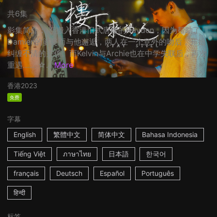
共6集
影集简介： 新搬入香港旧式唐楼的Hayden，因为帮助了
Damien的婆婆而与他邂逅，两人在一个意外的吻后，开始
纠缠不清的关係。而Kelvin与Archie也在中学失联后，再次
重遇…… ☆...
More
香港
2023
免费
字幕
English
繁體中文
简体中文
Bahasa Indonesia
Tiếng Việt
ภาษาไทย
日本語
한국어
français
Deutsch
Español
Português
हिन्दी
标签