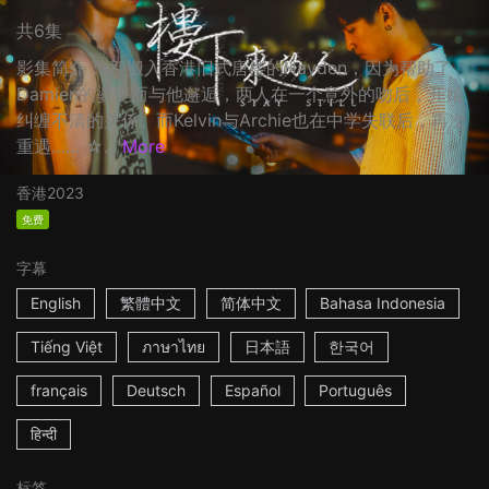
共6集
影集简介： 新搬入香港旧式唐楼的Hayden，因为帮助了
Damien的婆婆而与他邂逅，两人在一个意外的吻后，开始
纠缠不清的关係。而Kelvin与Archie也在中学失联后，再次
重遇…… ☆...
More
香港
2023
免费
字幕
English
繁體中文
简体中文
Bahasa Indonesia
Tiếng Việt
ภาษาไทย
日本語
한국어
français
Deutsch
Español
Português
हिन्दी
标签