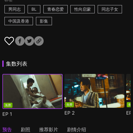
男同志
BL
青春恋爱
性向启蒙
同志子女
中国及香港
影集
集数列表
免费
免
免费
EP
2
E
EP
1
预告
剧照
推荐影片
剧情介绍