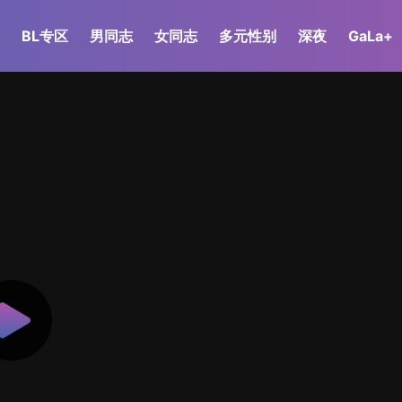
BL专区
男同志
女同志
多元性别
深夜
GaLa+