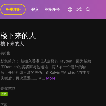
免费注册
登入
兑换序号
楼下来的人
樓下來的人
共6集
影集简介： 新搬入香港旧式唐楼的Hayden，因为帮助
了Damien的婆婆而与他邂逅，两人在一个意外的吻
后，开始纠缠不清的关係。而Kelvin与Archie也在中学
失联后，再次重遇…… ☆...
More
香港
2023
免费
字幕