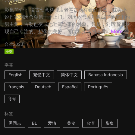
影集简介： 復古创意料理店老闆古劲有着好手艺，耽美小
说作家刘历总会第一个上门。刘历的恋爱对象成了他笔下的
男主角，古劲也变成他吐露心事的对象。只是，刘历渐渐发
现自己专注的、想像的美好，可能和实际的感受...
More
台湾
2023
免费
字幕
English
繁體中文
简体中文
Bahasa Indonesia
français
Deutsch
Español
Português
हिन्दी
标签
男同志
BL
爱情
美食
台湾
影集