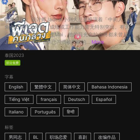
共8集
影集简介： 设计师Jade从小到大总是扮演着「中间人」的
角色，无伦是外貌、成绩或工作能力皆无特别突出。有天，
公司迎来俊帅的实习生Mai，他的目光自始自终都未曾从
Jade的身上离开，早已习惯被忽略的...
More
泰国
2023
部分免费
字幕
English
繁體中文
简体中文
Bahasa Indonesia
Tiếng Việt
français
Deutsch
Español
Italiano
Português
हिन्दी
标签
男同志
BL
职场恋爱
喜剧
改编作品