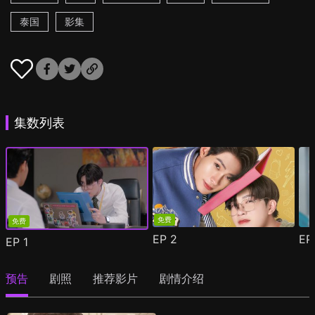
泰国
影集
集数列表
免费
免费
EP
2
E
EP
1
预告
剧照
推荐影片
剧情介绍