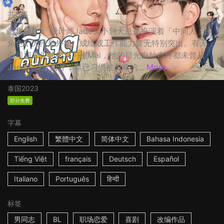
共8集
影集简介： 设计师Jade从小到大总是扮演着「中间人」的
角色，无伦是外貌、成绩或工作能力皆无特别突出。有天，
公司迎来俊帅的实习生Mai，他的目光自始自终都未曾从
Jade的身上离开，早已习惯被忽略的...
More
泰国
2023
部分免费
字幕
English
繁體中文
简体中文
Bahasa Indonesia
Tiếng Việt
français
Deutsch
Español
Italiano
Português
हिन्दी
标签
男同志
BL
职场恋爱
喜剧
改编作品