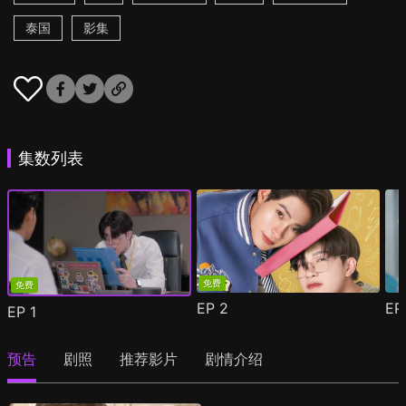
泰国
影集
集数列表
免费
免费
EP
2
E
EP
1
预告
剧照
推荐影片
剧情介绍