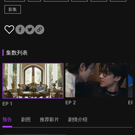
影集
集数列表
EP
2
E
EP
1
预告
剧照
推荐影片
剧情介绍