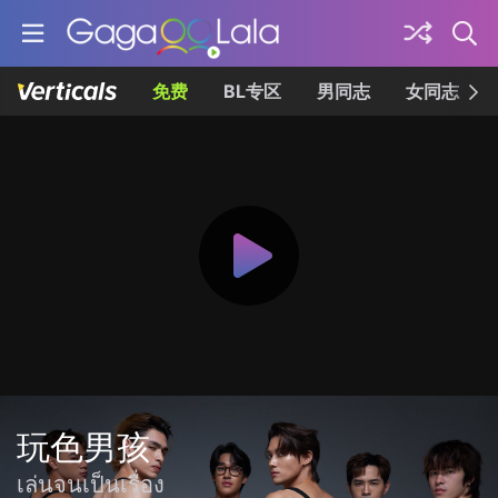
免费
BL专区
男同志
女同志
玩色男孩
เล่นจนเป็นเรื่อง