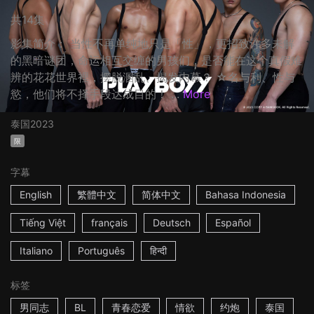
共14集
影集简介： 当性不再单纯地只是「性」，更招致许多未解
的黑暗谜团，命运相互交缠的男孩们，是否能在这个真假难
辨的花花世界裡，摆脱溷乱、揭发内幕？ ☆名与利、性与
慾，他们将不择手段达成目的！ ...
More
泰国
2023
限
字幕
English
繁體中文
简体中文
Bahasa Indonesia
Tiếng Việt
français
Deutsch
Español
Italiano
Português
हिन्दी
标签
男同志
BL
青春恋爱
情欲
约炮
泰国