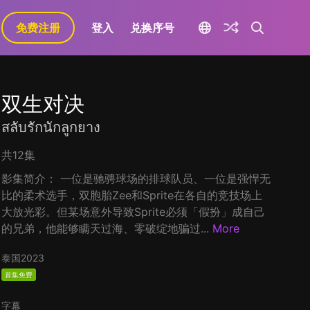
免费注册
登入
兑换序号
双生对决
สลับรักนักลูกยาง
共12集
影集简介： 一位是驰骋球场的排球队员、一位是强悍无
比的柔术选手，双胞胎Zee和Sprite在各自的竞技场上
大放光彩。但某场意外导致Sprite必须「假扮」成自己
的兄弟，他能够瞒天过海、零破绽地骗过...
More
泰国
2023
首集免费
字幕