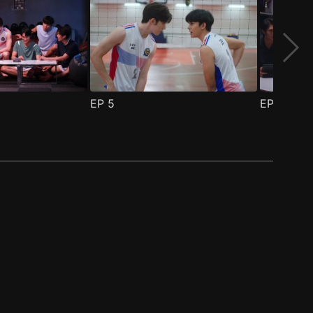
EP
5
EP
6