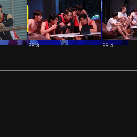
EP
3
EP
4