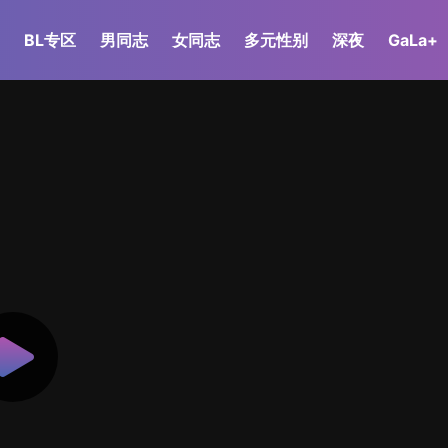
BL专区
男同志
女同志
多元性别
深夜
GaLa+