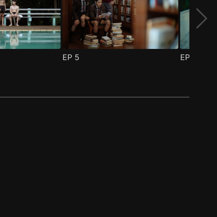
EP
5
EP
6