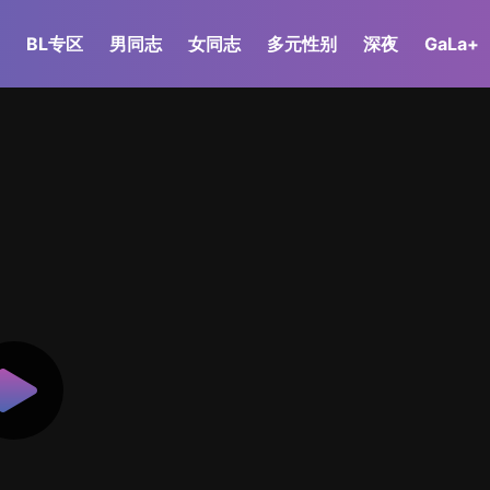
BL专区
男同志
女同志
多元性别
深夜
GaLa+