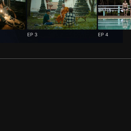
EP
3
EP
4