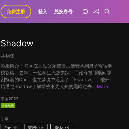
免费注册
登入
兑换序号
Shadow
共14集
影集简介： Dan在历经父亲罹癌后便转学到男子寄宿学
校就读。去年，一位学生无故失踪，而始终被睡眠问题
困扰着的Dan，也在梦境中遇见了「Shadow」，他开
始透过Shadow了解学校不为人知的黑暗过去...
More
泰国
2023
首集免费
字幕
English
繁體中文
简体中文