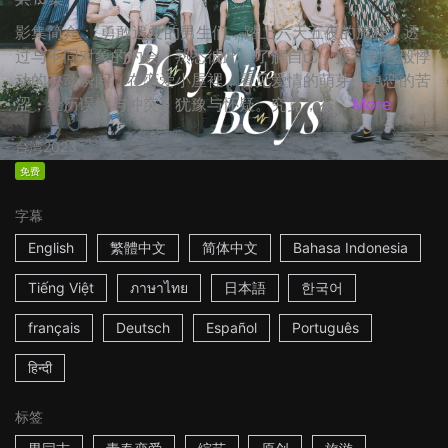
影集简介： 勇敢追爱的男生们，踏上六天五夜的旅程，透
过与不同对象的约会，熟悉彼此，了解自己，找到初恋般悸
动的心动瞬间，在恋爱小屋裡，看见爱情的萌芽、单恋的苦
涩，经历误解与冲突、犹豫与怀疑。究竟，在...
More
台湾
2023
免费
字幕
English
繁體中文
简体中文
Bahasa Indonesia
Tiếng Việt
ภาษาไทย
日本語
한국어
français
Deutsch
Español
Português
हिन्दी
标签