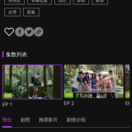
男同志
青春恋爱
综艺
原创
旅游
台湾
影集
集数列表
免费
免
免费
EP
2
E
EP
1
预告
剧照
推荐影片
剧情介绍