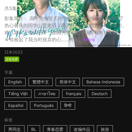
共5集
影集简介： 高中生海堂天转学到江之岛的学校，他遇见了
热心善良的同学山菅龙司，两人开始愈走愈近、相互吸引。
难以喜欢上他人的天，会因为龙司的出现而有所转变吗？
☆你捡起了我当时捨弃的心……男孩...
More
日本
2023
首集免费
字幕
English
繁體中文
简体中文
Bahasa Indonesia
Tiếng Việt
ภาษาไทย
français
Deutsch
Español
Português
हिन्दी
标签
男同志
BL
青春恋爱
改编作品
旅游