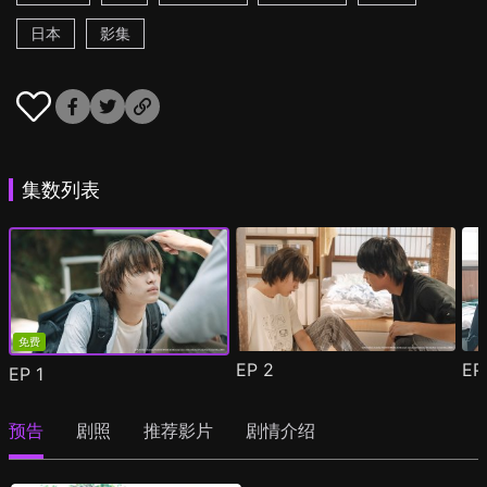
日本
影集
集数列表
免费
EP
2
E
EP
1
预告
剧照
推荐影片
剧情介绍