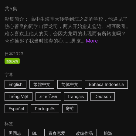
共5集
影集简介： 高中生海堂天转学到江之岛的学校，他遇见了
热心善良的同学山菅龙司，两人开始愈走愈近、相互吸引。
难以喜欢上他人的天，会因为龙司的出现而有所转变吗？
☆你捡起了我当时捨弃的心……男孩...
More
日本
2023
首集免费
字幕
English
繁體中文
简体中文
Bahasa Indonesia
Tiếng Việt
ภาษาไทย
français
Deutsch
Español
Português
हिन्दी
标签
男同志
BL
青春恋爱
改编作品
旅游