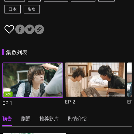
日本
影集
集数列表
免费
EP
2
E
EP
1
预告
剧照
推荐影片
剧情介绍