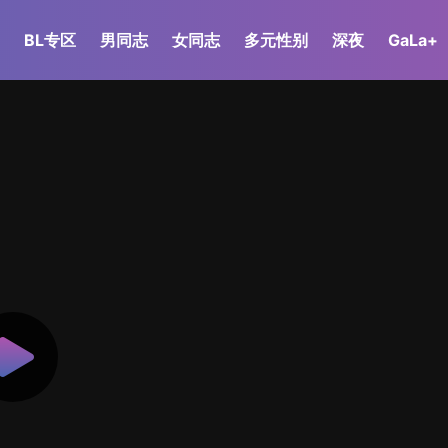
BL专区
男同志
女同志
多元性别
深夜
GaLa+