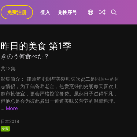
免费注册
登入
兑换序号
昨日的美食 第1季
きのう何食べた？
共12集
影集简介： 律师笕史朗与美髮师矢吹贤二是同居中的同
志情侣，为了储备养老金，热爱烹饪的史朗每天喜欢上
超市抢便宜，更会严格控管餐费。虽然日子过得平凡，
但他总是会为彼此煮出一道道美味又营养的温馨料理。
...
More
日本
2019
免费