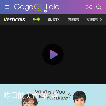
免费
BL专区
男同志
女同志
昨日的美食 第1季
きのう何食べた？