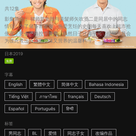
共12集
影集简介： 律师笕史朗与美髮师矢吹贤二是同居中的同志
情侣，为了储备养老金，热爱烹饪的史朗每天喜欢上超市抢
便宜，更会严格控管餐费。虽然日子过得平凡，但他总是会
为彼此煮出一道道美味又营养的温馨料理。 ...
More
日本
2019
免费
字幕
English
繁體中文
简体中文
Bahasa Indonesia
Tiếng Việt
ภาษาไทย
français
Deutsch
Español
Português
हिन्दी
标签
男同志
BL
爱情
同志子女
改编作品