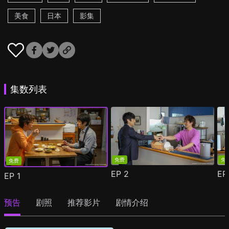
美食
日本
影集
集数列表
免费
免
免费
EP
2
E
EP
1
预告
剧照
推荐影片
剧情介绍