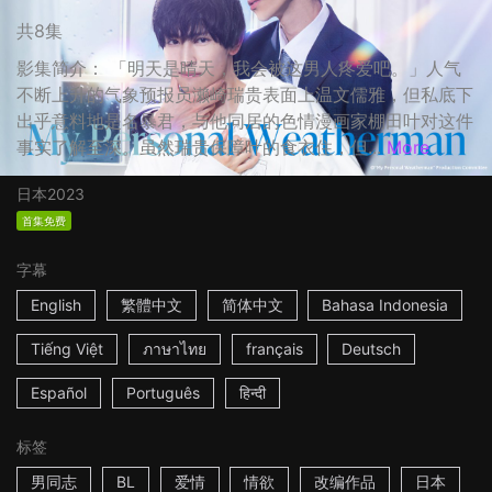
共8集
影集简介： 「明天是晴天，我会被这男人疼爱吧。」人气
不断上升的气象预报员濑崎瑞贵表面上温文儒雅，但私底下
出乎意料地是名暴君，与他同居的色情漫画家棚田叶对这件
事实了解至深。虽然瑞贵保障叶的食衣住，但...
More
日本
2023
首集免费
字幕
English
繁體中文
简体中文
Bahasa Indonesia
Tiếng Việt
ภาษาไทย
français
Deutsch
Español
Português
हिन्दी
标签
男同志
BL
爱情
情欲
改编作品
日本