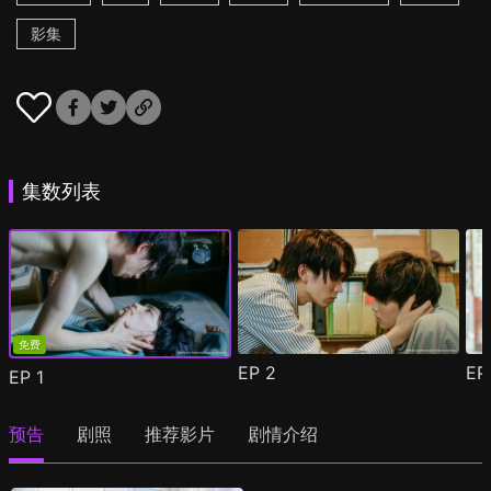
影集
集数列表
免费
EP
2
E
EP
1
预告
剧照
推荐影片
剧情介绍