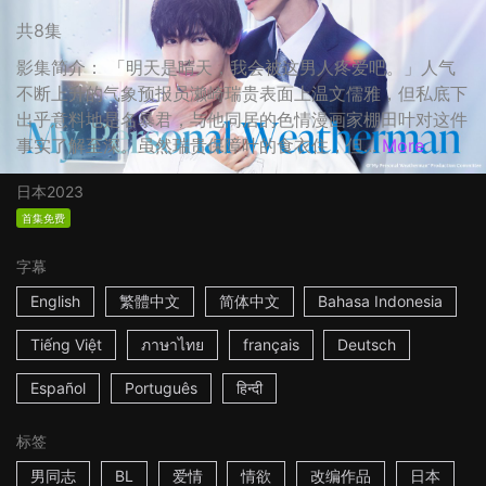
共8集
影集简介： 「明天是晴天，我会被这男人疼爱吧。」人气
不断上升的气象预报员濑崎瑞贵表面上温文儒雅，但私底下
出乎意料地是名暴君，与他同居的色情漫画家棚田叶对这件
事实了解至深。虽然瑞贵保障叶的食衣住，但...
More
日本
2023
首集免费
字幕
English
繁體中文
简体中文
Bahasa Indonesia
Tiếng Việt
ภาษาไทย
français
Deutsch
Español
Português
हिन्दी
标签
男同志
BL
爱情
情欲
改编作品
日本