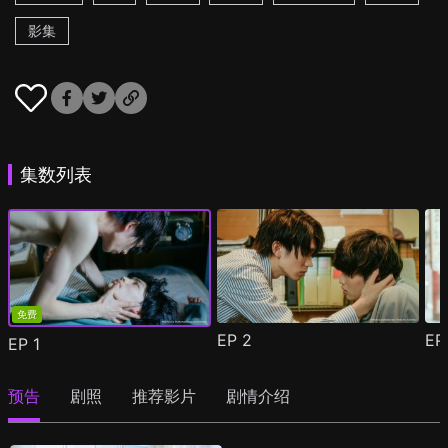
影集
集数列表
免费
EP
2
E
EP
1
预告
剧照
推荐影片
剧情介绍