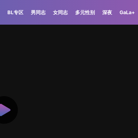
BL专区
男同志
女同志
多元性别
深夜
GaLa+