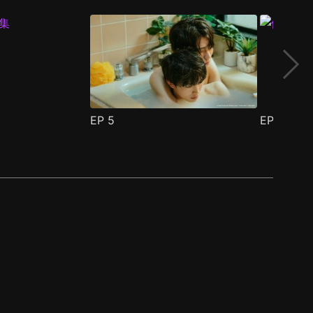
EP
5
EP
6