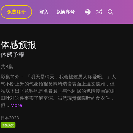
免费注册
登入
兑换序号
体感预报
体感予報
共8集
影集简介： 「明天是晴天，我会被这男人疼爱吧。」人
气不断上升的气象预报员濑崎瑞贵表面上温文儒雅，但
私底下出乎意料地是名暴君，与他同居的色情漫画家棚
田叶对这件事实了解至深。虽然瑞贵保障叶的食衣住，
但...
More
日本
2023
首集免费