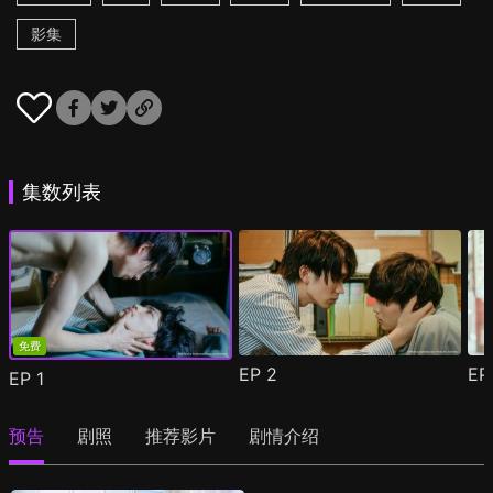
影集
集数列表
免费
EP
2
E
EP
1
预告
剧照
推荐影片
剧情介绍