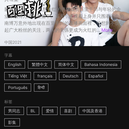
影集简介： 一心只想走红的男团成员百里千川与年轻的企
业家南博万同住屋簷下。某天，赤裸着上身并只围着浴巾的
南博万意外地出现在百里千川的直播画面裡，没想到不仅引
起广大粉丝的关注，两人的关係更成为火红的...
More
中国
2021
字幕
English
繁體中文
简体中文
Bahasa Indonesia
Tiếng Việt
français
Deutsch
Español
Português
हिन्दी
标签
男同志
BL
爱情
喜剧
中国及香港
影集