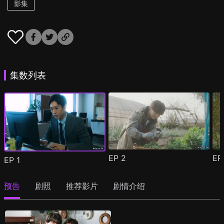
影集
集数列表
EP
2
E
EP
1
预告
剧照
推荐影片
剧情介绍