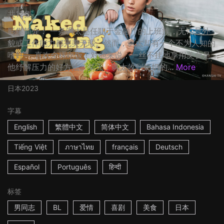
共12集
影集简介： 一条飒太是任职于金融厅的上班族，无论是外
貌或工作能力都完美无瑕。然而，飒太却有一个不为人知的
嗜好──喜欢全裸吃饭！对他来说，一丝不挂地享用美食是
他纾解压力的好方法。某天，飒太收到奶奶的...
More
日本
2023
字幕
English
繁體中文
简体中文
Bahasa Indonesia
Tiếng Việt
ภาษาไทย
français
Deutsch
Español
Português
हिन्दी
标签
男同志
BL
爱情
喜剧
美食
日本