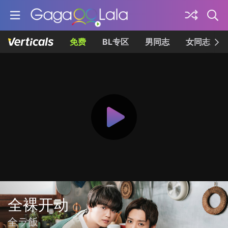
免费
BL专区
男同志
女同志
全裸开动
全ラ飯