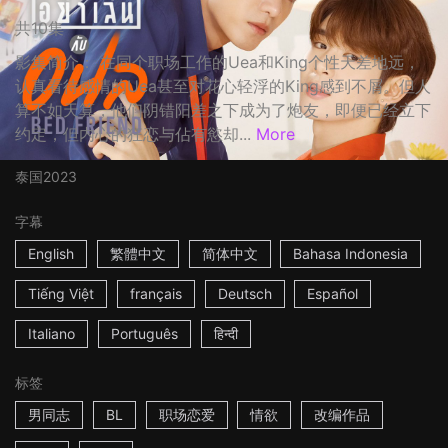
共10集
影集简介： 在同个职场工作的Uea和King个性天差地远，
认真看待感情的Uea甚至对花心轻浮的King感到不屑。但人
算不如天算，他们阴错阳差之下成为了炮友，即便已经立下
约定，但内心的狂恋与佔有慾却...
More
泰国
2023
字幕
English
繁體中文
简体中文
Bahasa Indonesia
Tiếng Việt
français
Deutsch
Español
Italiano
Português
हिन्दी
标签
男同志
BL
职场恋爱
情欲
改编作品