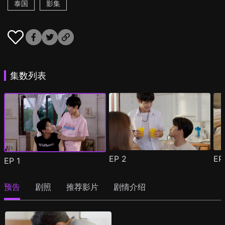
泰国
影集
集数列表
EP
2
E
EP
1
预告
剧照
推荐影片
剧情介绍