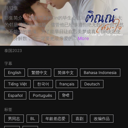
共12集
影集简介： 活泼可爱的Tin的毕生心愿就是与从小一起长大
的邻居哥哥Park结婚，儘管他已经惨遭拒绝无数次，但仍然
浇不熄他的热情。为了能早日让自己美梦成真，Tin决定使
出浑身解数，他一定要把最亲爱的...
More
泰国
2023
字幕
English
繁體中文
简体中文
Bahasa Indonesia
Tiếng Việt
한국어
français
Deutsch
Español
Português
हिन्दी
标签
男同志
BL
年龄差恋爱
喜剧
改编作品