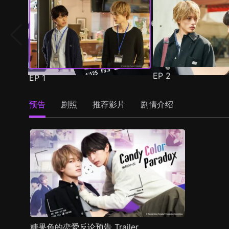
EP
2
EP
1
预告
剧照
推荐影片
剧情介绍
糖果色的恋爱反论预告 Trailer