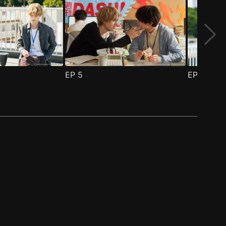
EP
5
EP
6