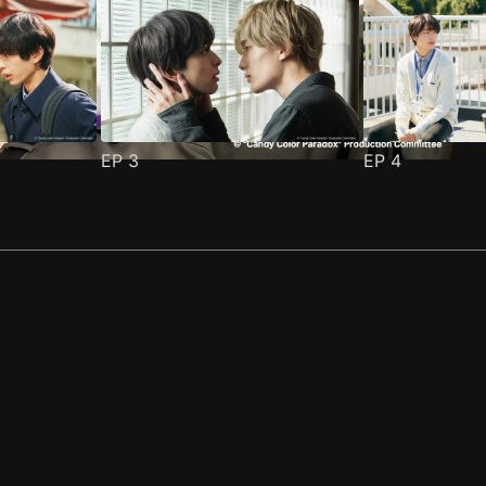
EP
3
EP
4