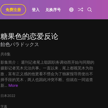
免费注册
登入
兑换序号
糖果色的恋爱反论
飴色パラドックス
共8集
影集简介： 週刊记者尾上聪因职务调动而开始与同期的
摄影记者芜木元治共事。一直以来，尾上都视芜木为劲
敌，富有正义感的他更看不惯会为了独家报导而使出不
择手段的芜木，两人也因此冲突不断。但就在一同追查
新...
More
日本
2022
字幕