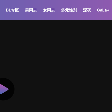
BL专区
男同志
女同志
多元性别
深夜
GaLa+