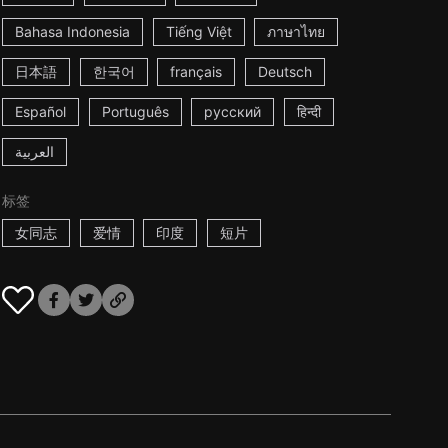
Bahasa Indonesia
Tiếng Việt
ภาษาไทย
日本語
한국어
français
Deutsch
Español
Português
русский
हिन्दी
العربية
标签
女同志
爱情
印度
短片