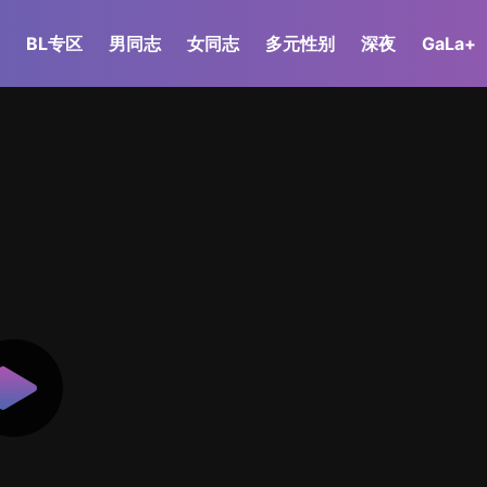
BL专区
男同志
女同志
多元性别
深夜
GaLa+