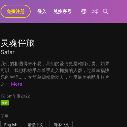
免费注册
登入
兑换序号
灵魂伴旅
Safar
我们的相遇得来不易，我们的爱情更是难能可贵。如果
可以，我想和妳手牵着手走入拥挤的人群，过着幸福快
乐的生活…… ☆简单却精緻动人，年度最美的酷儿短片
之一
More
5m
印度
2022
免费
字幕
English
繁體中文
简体中文