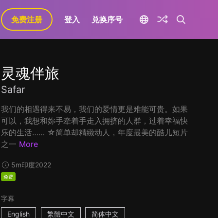
免费注册
登入
兑换序号
灵魂伴旅
Safar
我们的相遇得来不易，我们的爱情更是难能可贵。如果
可以，我想和妳手牵着手走入拥挤的人群，过着幸福快
乐的生活…… ☆简单却精緻动人，年度最美的酷儿短片
之一
More
5m
印度
2022
免费
字幕
English
繁體中文
简体中文