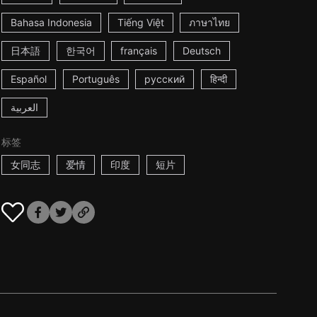
Bahasa Indonesia
Tiếng Việt
ภาษาไทย
日本語
한국어
français
Deutsch
Español
Português
русский
हिन्दी
العربية
标签
女同志
爱情
印度
短片