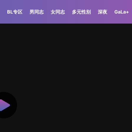
BL专区
男同志
女同志
多元性别
深夜
GaLa+