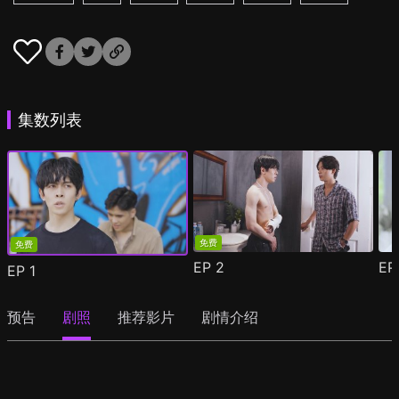
集数列表
免费
免费
EP
2
E
EP
1
预告
剧照
推荐影片
剧情介绍