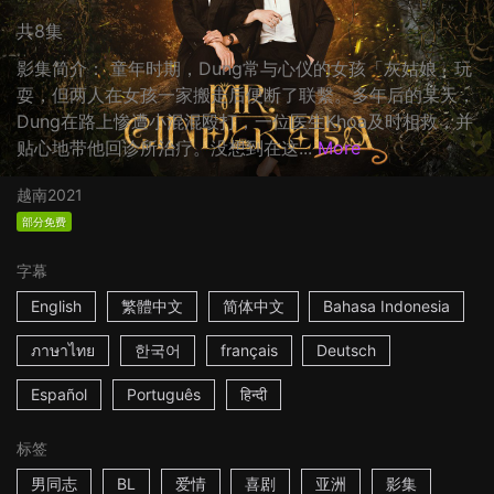
共8集
影集简介： 童年时期，Dung常与心仪的女孩「灰姑娘」玩
耍，但两人在女孩一家搬走后便断了联繫。多年后的某天，
Dung在路上惨遭小混混殴打，一位医生Khoa及时相救，并
贴心地带他回诊所治疗。没想到在这...
More
越南
2021
部分免费
字幕
English
繁體中文
简体中文
Bahasa Indonesia
ภาษาไทย
한국어
français
Deutsch
Español
Português
हिन्दी
标签
男同志
BL
爱情
喜剧
亚洲
影集