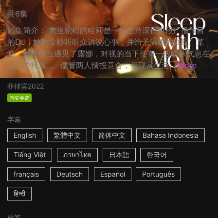
共6集
影集简介： 乘坐轮椅的哈莉是一位主持深夜时段广播节目
的DJ，她时常聆听听众诉说心事，并给予温暖的回应。某
晚，她在电台遇见了露娜，对视的当下便有一股暧昧气息在
空气中释放…。儘管两人情投意合，但现实生活...
More
菲律宾
2022
首集免费
字幕
English
繁體中文
简体中文
Bahasa Indonesia
Tiếng Việt
ภาษาไทย
日本語
한국어
français
Deutsch
Español
Português
हिन्दी
标签