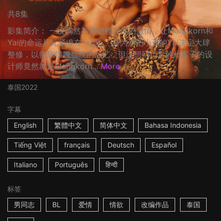
共8集
影集简介： 一次偶然在酒吧裡发生的激情，让Mangkorn和
Yai的命运从此紧缠在一起…。身为酒吧小开的Yai决定大肆
整修，以彻底摆脱当晚的回忆，但没想到负责的此案子的设
计师竟然就是Mangkorn...
More
泰国
2022
字幕
English
繁體中文
简体中文
Bahasa Indonesia
Tiếng Việt
français
Deutsch
Español
Italiano
Português
हिन्दी
标签
男同志
BL
爱情
情欲
改编作品
泰国