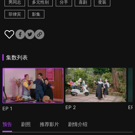
男同志
多元性别
分手
喜剧
变装
菲律宾
影集
集数列表
EP
2
E
EP
1
预告
剧照
推荐影片
剧情介绍