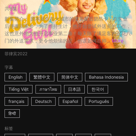
共8集
影集简介： 原本居住在大城市的变装皇后碧昂卡，在失业
后便搬回家乡，为了维持生计，他开始尝试外送员的工作，
这也意外地为他开启事业第二春！每天除了满足客户五花八
门的外送需求，更令他烦恼的是，他该如何在帅...
More
菲律宾
2022
字幕
English
繁體中文
简体中文
Bahasa Indonesia
Tiếng Việt
ภาษาไทย
日本語
한국어
français
Deutsch
Español
Português
हिन्दी
标签