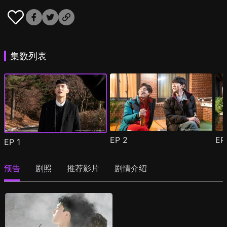
集数列表
EP
2
E
EP
1
预告
剧照
推荐影片
剧情介绍