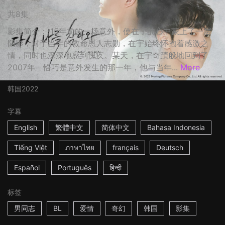
共8集
影集简介： 15年前的一场意外，使在宇的心中蒙上了一层
阴影，对于当年的救命恩人志勋，在宇始终怀抱着感激之
情，同时也深深地感到愧疚。某天，在宇奇蹟般地回到了
2007年－恰巧是意外发生的那一年，他与当年...
More
韩国
2022
字幕
English
繁體中文
简体中文
Bahasa Indonesia
Tiếng Việt
ภาษาไทย
français
Deutsch
Español
Português
हिन्दी
标签
男同志
BL
爱情
奇幻
韩国
影集