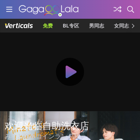
免费
BL专区
男同志
女同志
欢迎光临自助洗衣店
みなと商事コインランドリー