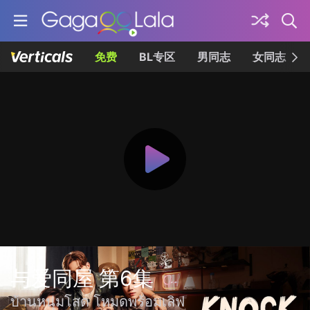
免费
BL专区
男同志
女同志
与爱同屋 第6集
บ้านหนุ่มโสด โหมดพร้อมเลิฟ