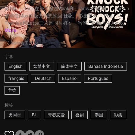
第6集： Jane在努力撮合Peak和Thanwa的同时，Thanwa
的前任Max也极力地想挽回旧爱。 影集简介： Peak、
Thanwa和Latte三人是同居好友，当他们的新室友Almo...
More
49m
泰国
2024
字幕
English
繁體中文
简体中文
Bahasa Indonesia
français
Deutsch
Español
Português
हिन्दी
标签
男同志
BL
青春恋爱
喜剧
泰国
影集