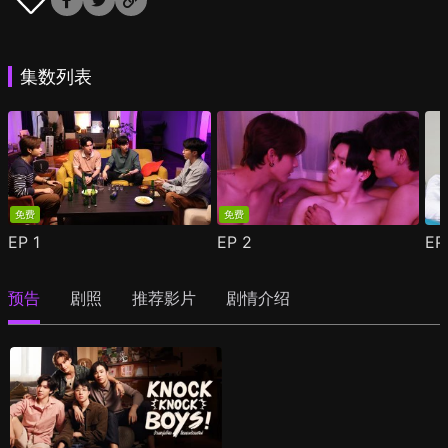
集数列表
免费
免费
EP
1
EP
2
E
预告
剧照
推荐影片
剧情介绍