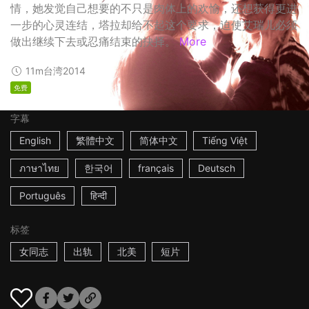
情，她发觉自己想要的不只是肉体上的欢愉，还想获得更进
一步的心灵连结，塔拉却给不起这个要求，迫使艾瑞儿必须
做出继续下去或忍痛结束的抉择。
More
11m
台湾
2014
免费
字幕
English
繁體中文
简体中文
Tiếng Việt
ภาษาไทย
한국어
français
Deutsch
Português
हिन्दी
标签
女同志
出轨
北美
短片